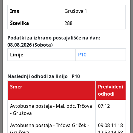
284
Kronaveter
Ime
Grušova 1
285
Knezar
Postajališča
Številka
288
286
Metava - odcep
287
Zimica - odcep
Podatki za izbrano postajališče na dan:
08.08.2026 (Sobota)
288
Grušova 1
Linije
P10
289
Grušova 1
290
Grušova
Naslednji odhodi za linijo
P10
291
Malečnik - trgovina
Smer
Predvideni
odhodi
292
Trčova 31
Avtobusna postaja - Mal. odc. Trčova
07:12
293
Trčova 31
- Grušova
294
Trčova - Griček
Avtobusna postaja - Trčova Griček -
09:08 11:18
295
Novak
Grušova
12:53 14:58