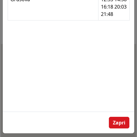
16:18 20:03
296
Metava - Duplek križišče
21:48
297
Metava
298
Greenwich
299
Greenwich
300
Nasipna - Snaga
301
Nasipna - Snaga
302
Stražun
303
OŠ borcev za severno mejo
304
OŠ borcev za severno mejo
305
Ulica heroja Vojka
Zapri
306
Nasipna - Cizerl