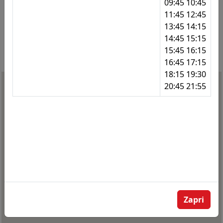
09:45 10:45
11:45 12:45
123
Marles
13:45 14:15
14:45 15:15
124
Limbuška - rondo
15:45 16:15
127
Limbuš
16:45 17:15
18:15 19:30
128
Limbuš - pošta
20:45 21:55
129
Limbuš - pošta
130
Pekre
131
Pekre
132
Erjavčeva
133
Erjavčeva
135
Erjavčeva - ZD
Zapri
136
Šarhova - pošta