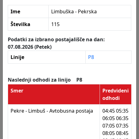
111
Dravograjska
Ime
Limbuška - Pekrska
112
Prometna šola Maribor
Postajališča
Številka
115
113
Dravograjska - Sokolska
114
Limbuška - Pekrska
Podatki za izbrano postajališče na dan:
07.08.2026 (Petek)
115
Limbuška - Pekrska
Linije
P8
116
Limbuška 47
117
Limbuška 47
Naslednji odhodi za linijo
P8
118
Studenci
Smer
Predvideni
odhodi
119
Studenci
Pekre - Limbuš - Avtobusna postaja
04:45 05:35
120
Limbuška - Lesarska
06:05 06:35
07:05 07:35
121
Limbuška - Lesarska
08:05 08:45
122
Lesarska šola