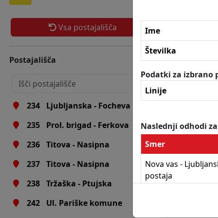
229
Maribor - UKC
Vsa postajališča
230
UKC - Magdalenski park
Ime
231
Ljubljanska - II. gimn.
Številka
Postajališča
232
Ljubljanska - II. gimn.
Podatki za izbrano p
233
Ljubljanska - Focheva
Linije
234
Ljubljanska - Focheva
235
Prol. brigad - Ferkova
Naslednji odhodi za
Smer
236
Titova - Nasipna
Nova vas - Ljubljan
237
Titova - Nasipna
postaja
238
Tržaška - Ptujska
242
Ul. Pariške komune