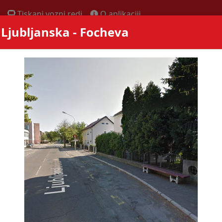
Tiskani vozni redi
O aplikaciji
- Ljubljanska - Focheva