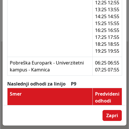
12:25 12:55
13:25 13:55
235
Prol. brigad - Ferkova
14:25 14:55
236
Titova - Nasipna
15:25 15:55
16:25 16:55
237
Titova - Nasipna
17:25 17:55
18:25 18:55
238
Tržaška - Ptujska
19:25 19:55
242
Ul. Pariške komune
Pobreška Europark - Univerzitetni
06:25 06:55
243
Ul. Pariške komune
kampus - Kamnica
07:25 07:55
244
Prol. brigad - Tržaška
Naslednji odhodi za linijo
P9
245
Betnavski grad
Smer
Predvideni
odhodi
246
Betnavski grad
Dogoše - Avtobusna postaja
05:11 06:11
247
Razvanje - vrtnarstvo
Zapri
08:16 11:16
248
Razvanje - GD
14:11 16:21