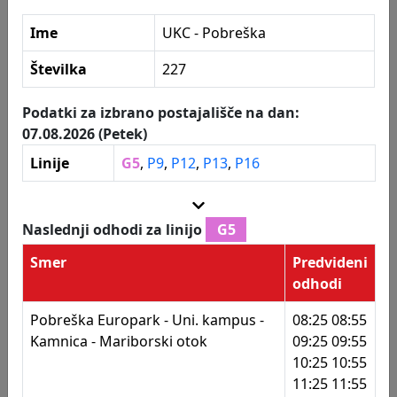
223
OŠ Janka Padežnika
Ime
UKC - Pobreška
224
Waldorfska šola
Postajališča
Številka
227
225
Waldorfska šola
226
UKC - Tabor
Podatki za izbrano postajališče na dan:
07.08.2026 (Petek)
227
UKC - Pobreška
Linije
G5
,
P9
,
P12
,
P13
,
P16
228
UKC - Pobreška
229
Maribor - UKC
Naslednji odhodi za linijo
G5
230
UKC - Magdalenski park
Smer
Predvideni
odhodi
231
Ljubljanska - II. gimn.
Pobreška Europark - Uni. kampus -
08:25 08:55
232
Ljubljanska - II. gimn.
Kamnica - Mariborski otok
09:25 09:55
233
Ljubljanska - Focheva
10:25 10:55
11:25 11:55
234
Ljubljanska - Focheva