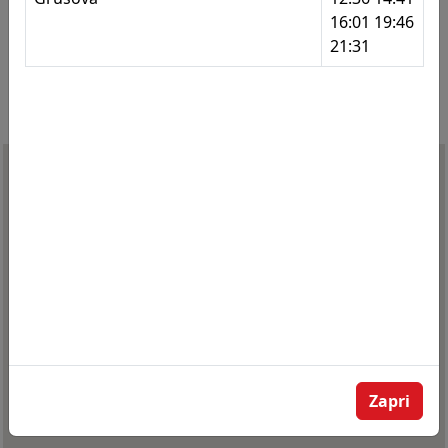
16:01 19:46
275
Celestrina
21:31
276
Nebova I
277
Nebova I
278
Nebova II
279
Nebova II
280
Malečnik - odcep Trčova
282
Ruperče
283
Ruperče
284
Kronaveter
285
Knezar
Zapri
286
Metava - odcep