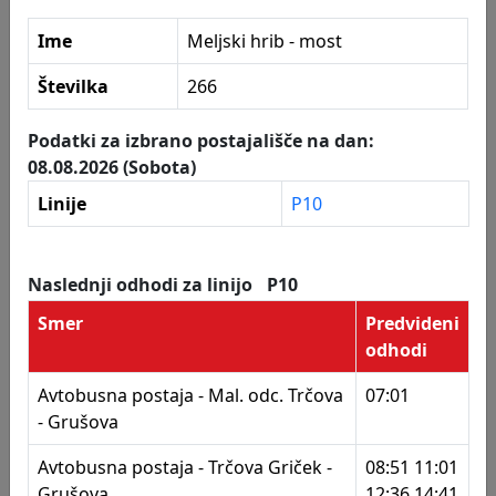
261
Tržaška cesta - Lesnina
Ime
Meljski hrib - most
262
Pobreška - Europark
Postajališča
Številka
266
263
Pobreška - Europark
265
Meljski hrib - most
Podatki za izbrano postajališče na dan:
08.08.2026 (Sobota)
266
Meljski hrib - most
Linije
P10
267
Kovačič
268
Kovačič
Naslednji odhodi za linijo
P10
270
Malečnik
Smer
Predvideni
odhodi
271
Malečnik
Avtobusna postaja - Mal. odc. Trčova
07:01
272
Malečnik - odcep Trčova
- Grušova
273
Malečnik - odcep Trčova
Avtobusna postaja - Trčova Griček -
08:51 11:01
274
Celestrina
Grušova
12:36 14:41