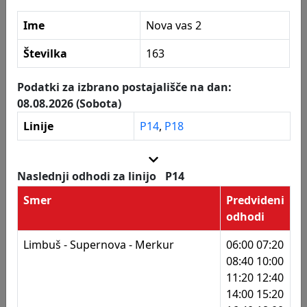
159
OŠ Ludvika Pliberška
Ime
Nova vas 2
160
OŠ Ludvika Pliberška
Postajališča
Številka
163
161
Center Gustava Šiliha
162
Center Gustava Šiliha
Podatki za izbrano postajališče na dan:
08.08.2026 (Sobota)
163
Nova vas 2
Linije
P14
,
P18
164
Nova vas 2
165
Prol. brigad - vojašnica
Naslednji odhodi za linijo
P14
166
Prol. brigad - vojašnica
Smer
Predvideni
odhodi
167
Radvanjska - Borštnikova
Limbuš - Supernova - Merkur
06:00 07:20
168
Radvanjska - Borštnikova
08:40 10:00
11:20 12:40
169
Radvanjska - Antoličičeva
14:00 15:20
170
Radvanjska - Antoličičeva