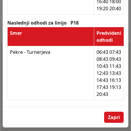
16:40 18:00
19:20 20:40
171
Radvanjska - trgovina
172
Radvanjska - trgovina
Naslednji odhodi za linijo
P18
Smer
Predvideni
173
Kardeljeva - Borštnikova
odhodi
174
Kardeljeva - Borštnikova
Pekre - Turnerjeva
06:43 07:43
175
OŠ Tabor I
08:43 09:43
10:43 11:43
176
OŠ Tabor I
12:43 13:43
14:43 16:13
177
Kardeljeva cesta 49
17:43 19:13
178
Prol. brigad - Kardeljeva
20:43
179
Prol. brigad - Kardeljeva
180
Prol. brigad - lekarna
Zapri
181
Prol. brigad - lekarna