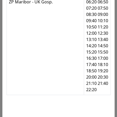
419
Tržaška - Vodovodna
ŽP Maribor - UK Gosp.
06:20 06:50
07:20 07:50
420
Ul. Eve Lovše - Betnavski gozd
08:30 09:00
Postajališča
09:40 10:10
421
Ul. Eve Lovše - Energetika
10:50 11:20
422
Ul. Eve Lovše - Betnava
12:00 12:30
13:10 13:40
501
Oreško nabrežje 1
14:20 14:50
15:20 15:50
507
Črnogorska ul. 23
16:30 17:00
508
Makedonska
17:40 18:10
18:50 19:20
509
Belokranjska ulica 10
20:00 20:30
21:10 21:40
513
Šentiljska - Hofer
22:20
518
Zolajeva - TŠC
527
Limbuš
539
OŠ Franca Rozmana Staneta