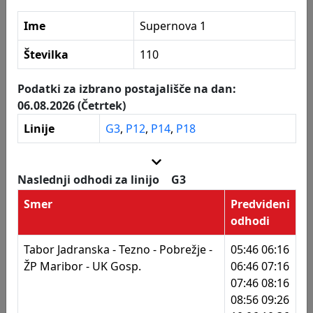
105
Prometna šola Maribor
Ime
Supernova 1
106
Dravograjska
Postajališča
Številka
110
108
Supernova
109
Supernova
Podatki za izbrano postajališče na dan:
06.08.2026 (Četrtek)
110
Supernova 1
Linije
G3
,
P12
,
P14
,
P18
111
Dravograjska
112
Prometna šola Maribor
Naslednji odhodi za linijo
G3
113
Dravograjska - Sokolska
Smer
Predvideni
odhodi
114
Limbuška - Pekrska
Tabor Jadranska - Tezno - Pobrežje -
05:46 06:16
115
Limbuška - Pekrska
ŽP Maribor - UK Gosp.
06:46 07:16
07:46 08:16
116
Limbuška 47
08:56 09:26
117
Limbuška 47