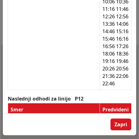
10:06 10:36
11:16 11:46
118
Studenci
12:26 12:56
13:36 14:06
119
Studenci
14:46 15:16
120
Limbuška - Lesarska
15:46 16:16
16:56 17:26
121
Limbuška - Lesarska
18:06 18:36
19:16 19:46
122
Lesarska šola
20:26 20:56
123
Marles
21:36 22:06
22:46
124
Limbuška - rondo
127
Limbuš
Naslednji odhodi za linijo
P12
Smer
Predvideni
128
Limbuš - pošta
odhodi
129
Limbuš - pošta
Zapri
Supernova - Dobrava - Avtobusna
04:51 05:51
130
Pekre
postaja
06:51 07:51