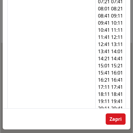
07:21 07:41
08:01 08:21
341
Karantanska
08:41 09:11
09:41 10:11
342
Dupleška - kanal
10:41 11:11
343
Dupleška - kanal
11:41 12:11
12:41 13:11
344
Dupleška - kanal
13:41 14:01
14:21 14:41
345
Dogoše - Gasilski dom
15:01 15:21
346
Dogoše - Gasilski dom
15:41 16:01
16:21 16:41
347
Dupleška cesta 239
17:11 17:41
18:11 18:41
348
Dupleška cesta 245
19:11 19:41
349
Dogoše
20:11 20:41
21:11 21:41
350
Dogoše - polje
Zapri
22:16
351
Dogoše - polje