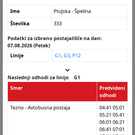
326
Ptujska - Cona Tezno
Ime
Ptujska - Špelina
329
Ptujska - Karantanska
Postajališča
Številka
333
331
Ptujska - Cona Tezno
332
Ptujska - pošta
Podatki za izbrano postajališče na dan:
07.08.2026 (Petek)
333
Ptujska - Špelina
Linije
G1
,
G3
,
P12
334
Ptujska - Kovinar
335
Ptujska - hitra cesta
Naslednji odhodi za linijo
G1
336
Tezno - dom st. občanov
Smer
Predvideni
odhodi
337
Tezno - dom st. občanov
Tezno - Avtobusna postaja
04:41 05:01
338
Pokop. Dobrava - vhod
05:21 05:41
06:01 06:21
339
Pokop. Dobrava - vhod
06:41 07:01
340
Pokopališče Dobrava