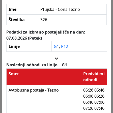
322
Ptujska - hitra cesta
Ime
Ptujska - Cona Tezno
323
Ptujska - Kovinar
Postajališča
Številka
326
324
Ptujska - Špelina
325
Ptujska - pošta
Podatki za izbrano postajališče na dan:
07.08.2026 (Petek)
326
Ptujska - Cona Tezno
Linije
G1
,
P12
329
Ptujska - Karantanska
331
Ptujska - Cona Tezno
Naslednji odhodi za linijo
G1
332
Ptujska - pošta
Smer
Predvideni
odhodi
333
Ptujska - Špelina
Avtobusna postaja - Tezno
05:26 05:46
334
Ptujska - Kovinar
06:06 06:26
06:46 07:06
335
Ptujska - hitra cesta
07:26 07:46
336
Tezno - dom st. občanov