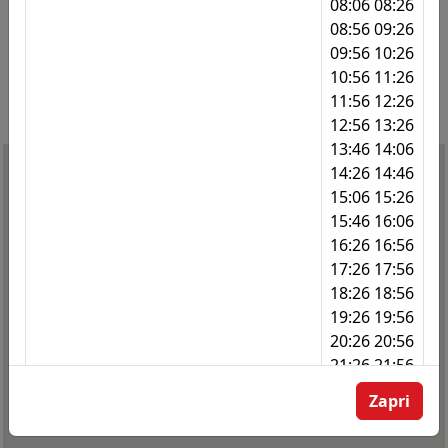
08:06 08:26
08:56 09:26
337
Tezno - dom st. občanov
09:56 10:26
10:56 11:26
338
Pokop. Dobrava - vhod
11:56 12:26
339
Pokop. Dobrava - vhod
12:56 13:26
13:46 14:06
340
Pokopališče Dobrava
14:26 14:46
15:06 15:26
341
Karantanska
15:46 16:06
342
Dupleška - kanal
16:26 16:56
17:26 17:56
343
Dupleška - kanal
18:26 18:56
19:26 19:56
344
Dupleška - kanal
20:26 20:56
345
Dogoše - Gasilski dom
21:26 21:56
22:31
346
Dogoše - Gasilski dom
Zapri
347
Dupleška cesta 239
Naslednji odhodi za linijo
P12