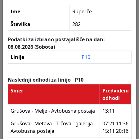
277
Nebova I
Ime
Ruperče
278
Nebova II
Postajališča
Številka
282
279
Nebova II
280
Malečnik - odcep Trčova
Podatki za izbrano postajališče na dan:
08.08.2026 (Sobota)
282
Ruperče
Linije
P10
283
Ruperče
284
Kronaveter
Naslednji odhodi za linijo
P10
285
Knezar
Smer
Predvideni
odhodi
286
Metava - odcep
Grušova - Melje - Avtobusna postaja
13:11
287
Zimica - odcep
Grušova - Metava - Trčova - galerija -
07:21 11:36
288
Grušova 1
Avtobusna postaja
15:11 20:16
289
Grušova 1