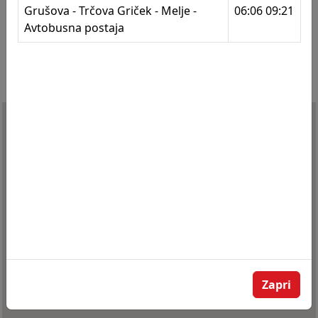
Grušova - Trčova Griček - Melje -
06:06 09:21
290
Grušova
Avtobusna postaja
291
Malečnik - trgovina
292
Trčova 31
293
Trčova 31
294
Trčova - Griček
295
Novak
296
Metava - Duplek križišče
297
Metava
298
Greenwich
299
Greenwich
Zapri
300
Nasipna - Snaga