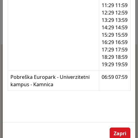
11:29 11:59
416
Tržaška cesta - Bauhaus
12:29 12:59
13:29 13:59
417
Trgovski center Merkur
14:29 14:59
15:29 15:59
418
Tržaška cesta - Bauhaus
16:29 16:59
419
Tržaška - Vodovodna
17:29 17:59
18:29 18:59
420
Ul. Eve Lovše - Betnavski gozd
19:29 19:59
421
Ul. Eve Lovše - Energetika
Pobreška Europark - Univerzitetni
06:59 07:59
kampus - Kamnica
422
Ul. Eve Lovše - Betnava
501
Oreško nabrežje 1
507
Črnogorska ul. 23
508
Makedonska
Zapri
509
Belokranjska ulica 10