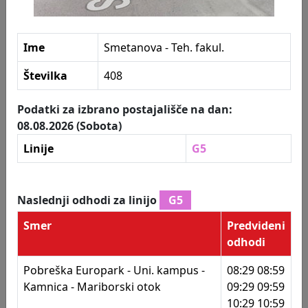
402
Cona Tezno - črpalka
403
Cona Tezno - OTP
Postajališča
Ime
Smetanova - Teh. fakul.
404
Cona Tezno - OTP
Številka
408
405
Cona Tezno - črpalka
Podatki za izbrano postajališče na dan:
408
Smetanova - Teh. fakul.
08.08.2026 (Sobota)
409
Koroška - Pristan
Linije
G5
410
Tržnica - GH Lent
411
Ul. Eve Lovše - Betnava
Naslednji odhodi za linijo
G5
412
Ul. Eve Lovše - Energetika
Smer
Predvideni
odhodi
413
Ul. Eve Lovše - Betnavski gozd
Pobreška Europark - Uni. kampus -
08:29 08:59
414
Tržaška - Vodovodna
Kamnica - Mariborski otok
09:29 09:59
10:29 10:59
415
Tržaška cesta - Rutar