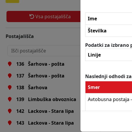
130
Pekre
Vsa postajališča
131
Pekre
Ime
132
Erjavčeva
Številka
Postajališča
133
Erjavčeva
Podatki za izbrano p
135
Erjavčeva - ZD
Linije
136
Šarhova - pošta
137
Šarhova - pošta
Naslednji odhodi za
Smer
138
Šarhova
Avtobusna postaja -
139
Limbuška obvoznica
142
Lackova - Stara lipa
Avtobusna postaja -
143
Lackova - Stara lipa
Pekre - Limbuš