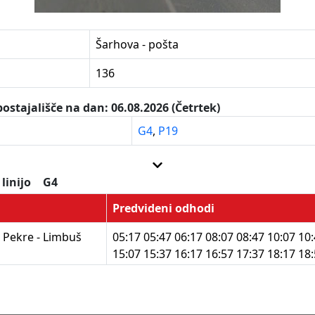
Šarhova - pošta
136
ostajališče na dan: 06.08.2026 (Četrtek)
G4
,
P19
 linijo
G4
Predvideni odhodi
 Pekre - Limbuš
05:17 05:47 06:17 08:07 08:47 10:07 10
15:07 15:37 16:17 16:57 17:37 18:17 18
 Lesarska šola -
06:47 07:27 09:27 11:27 13:27 14:37 19