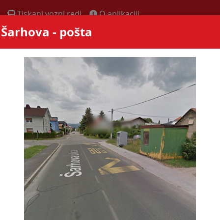
Tiskani vozni redi
O aplikaciji
- Šarhova - pošta