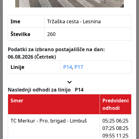
254
E.Leclerc
255
Tržaška cesta - Rutar
Postajališča
Ime
Tržaška cesta - Lesnina
258
Tržaška cesta - carinarnica
Številka
260
259
Tržaška cesta - carinarnica
Podatki za izbrano postajališče na dan:
260
Tržaška cesta - Lesnina
06.08.2026 (Četrtek)
261
Tržaška cesta - Lesnina
Linije
P14
,
P17
262
Pobreška - Europark
263
Pobreška - Europark
Naslednji odhodi za linijo
P14
Smer
Predvideni
265
Meljski hrib - most
odhodi
266
Meljski hrib - most
TC Merkur - Pro. brigad - Limbuš
05:25 06:25
267
Kovačič
07:25 08:25
09:55 11:25
268
Kovačič