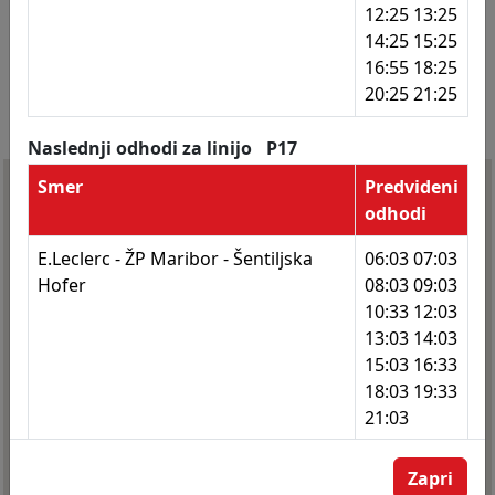
12:25 13:25
14:25 15:25
270
Malečnik
16:55 18:25
271
Malečnik
20:25 21:25
272
Malečnik - odcep Trčova
Naslednji odhodi za linijo
P17
273
Malečnik - odcep Trčova
Smer
Predvideni
odhodi
274
Celestrina
E.Leclerc - ŽP Maribor - Šentiljska
06:03 07:03
275
Celestrina
Hofer
08:03 09:03
276
Nebova I
10:33 12:03
13:03 14:03
277
Nebova I
15:03 16:33
18:03 19:33
278
Nebova II
21:03
279
Nebova II
Zapri
280
Malečnik - odcep Trčova