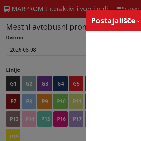
MARPROM Interaktivni vozni redi
Seznam
Postajališče 
Mestni avtobusni promet
Datum
Linije
G1
G2
G3
G4
G5
G6
P7
P8
P9
P10
P11
P12
P13
P14
P15
P16
P17
P18
P19