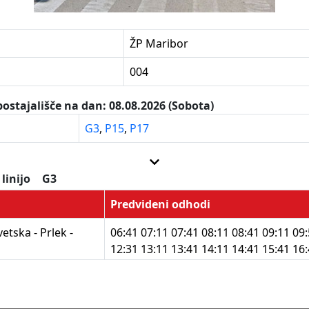
ŽP Maribor
004
ostajališče na dan: 08.08.2026 (Sobota)
G3
,
P15
,
P17
 linijo
G3
Predvideni odhodi
etska - Prlek -
06:41 07:11 07:41 08:11 08:41 09:11 09
12:31 13:11 13:41 14:11 14:41 15:41 16
20:41 21:41
 linijo
P15