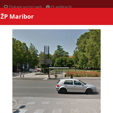
Tiskani vozni redi
O aplikaciji
- ŽP Maribor