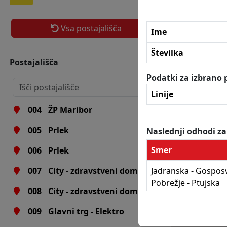
Vsa postajališča
Ime
001
Avtobusna postaja
Številka
Postajališča
002
Avtobusna postaja
Podatki za izbrano p
003
ŽP Maribor
Linije
004
ŽP Maribor
005
Prlek
Naslednji odhodi za
Smer
006
Prlek
Jadranska - Gosposv
007
City - zdravstveni dom
Pobrežje - Ptujska
008
City - zdravstveni dom
009
Glavni trg - Elektro
Naslednji odhodi za