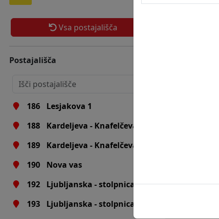
181
Prol. brigad - lekarna
Vsa postajališča
182
Betnavska - Goriška
183
Betnavska - Goriška
Postajališča
184
Betnavska - Knafelčeva
185
Betnavska - Knafelčeva
186
Lesjakova 1
188
Kardeljeva - Knafelčeva
189
Kardeljeva - Knafelčeva
190
Nova vas
192
Ljubljanska - stolpnica
193
Ljubljanska - stolpnica