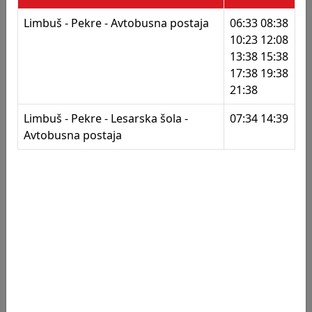
130
Pekre
Limbuš - Pekre - Avtobusna postaja
06:33 08:38
131
Pekre
10:23 12:08
Postajališča
13:38 15:38
132
Erjavčeva
17:38 19:38
133
Erjavčeva
21:38
135
Erjavčeva - ZD
Limbuš - Pekre - Lesarska šola -
07:34 14:39
Avtobusna postaja
136
Šarhova - pošta
137
Šarhova - pošta
138
Šarhova
139
Limbuška obvoznica
142
Lackova - Stara lipa
143
Lackova - Stara lipa
144
Pohorska - Mlada lipa